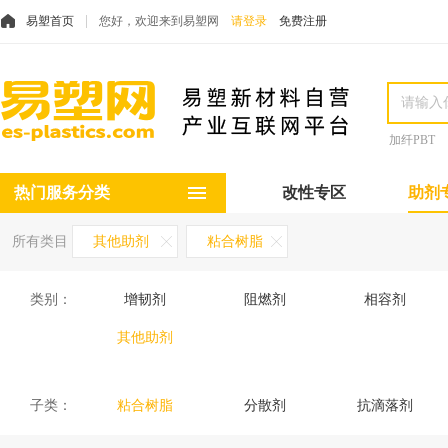
易塑首页
您好，欢迎来到易塑网
请登录
免费注册
加纤PBT
热门服务分类
改性专区
助剂
所有类目
其他助剂
粘合树脂
类别：
增韧剂
阻燃剂
相容剂
其他助剂
子类：
粘合树脂
分散剂
抗滴落剂