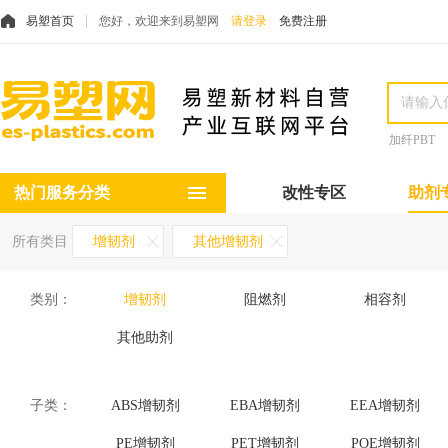
易塑首页
您好，欢迎来到易塑网
请登录
免费注册
加纤PBT
热门服务分类
改性专区
助剂
所有类目
增韧剂
其他增韧剂
类别：
增韧剂
阻燃剂
相容剂
其他助剂
子类：
ABS增韧剂
EBA增韧剂
EEA增韧剂
PE增韧剂
PET增韧剂
POE增韧剂