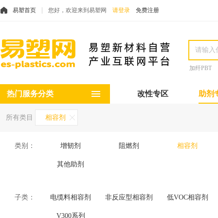
易塑首页
您好，欢迎来到易塑网
请登录
免费注册
加纤PBT
热门服务分类
改性专区
助剂
所有类目
相容剂
类别：
增韧剂
阻燃剂
相容剂
其他助剂
子类：
电缆料相容剂
非反应型相容剂
低VOC相容剂
V300系列