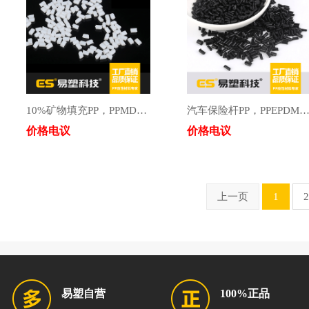
10%矿物填充PP，PPMD110
汽车保险杆PP，PPEPDMT
价格电议
价格电议
上一页
1
2
易塑自营
100%正品