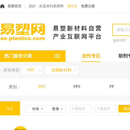
易塑首页
您好，欢迎来到易塑网
请登录
免费注册
加纤PBT
热门服务分类
改性专区
助剂
所有类目
PBT
全降解材料
PBT
PPS
PP
类别：
-
综合
价格
数量