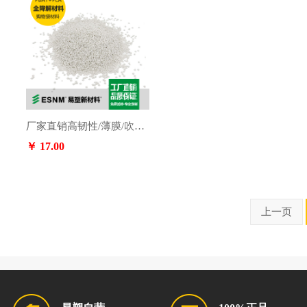
厂家直销高韧性/薄膜/吹塑/可堆肥生物基和石油基降解材料购物袋/背心袋/包装袋/垃圾袋
￥ 17.00
上一页