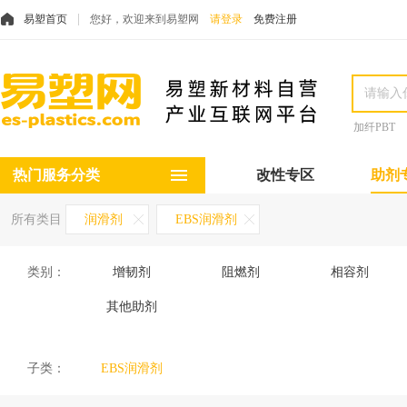
易塑首页
您好，欢迎来到易塑网
请登录
免费注册
加纤PBT
热门服务分类
改性专区
助剂
所有类目
润滑剂
EBS润滑剂
类别：
增韧剂
阻燃剂
相容剂
其他助剂
子类：
EBS润滑剂