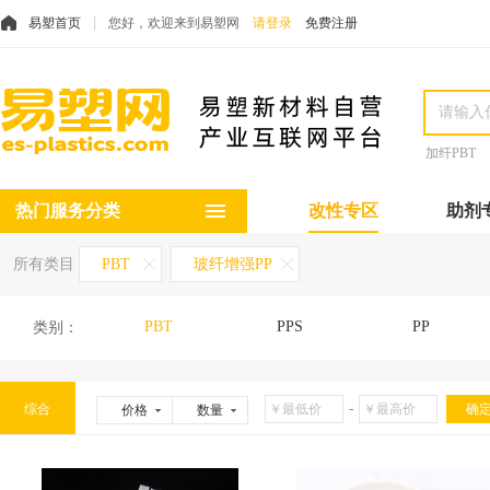
易塑首页
您好，欢迎来到易塑网
请登录
免费注册
加纤PBT
热门服务分类
改性专区
助剂
所有类目
PBT
玻纤增强PP
PBT
PPS
PP
类别：
-
综合
价格
数量