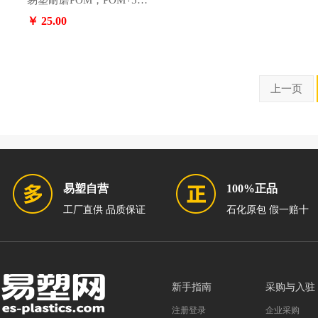
易塑耐磨POM，POM+5%四氟乙烯，广泛用于汽车安全装置、内门把手、门锁基座
￥ 25.00
上一页
易塑自营
100%正品
工厂直供 品质保证
石化原包 假一赔十
新手指南
采购与入驻
注册登录
企业采购