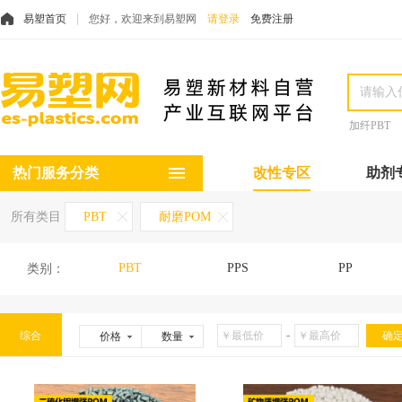
易塑首页
您好，欢迎来到易塑网
请登录
免费注册
加纤PBT
热门服务分类
改性专区
助剂
所有类目
PBT
耐磨POM
PBT
PPS
PP
类别：
-
综合
价格
数量