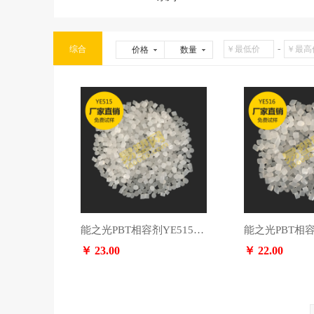
-
综合
价格
数量
能之光PBT相容剂YE515，咨询电话：13553891364
￥ 23.00
￥ 22.00