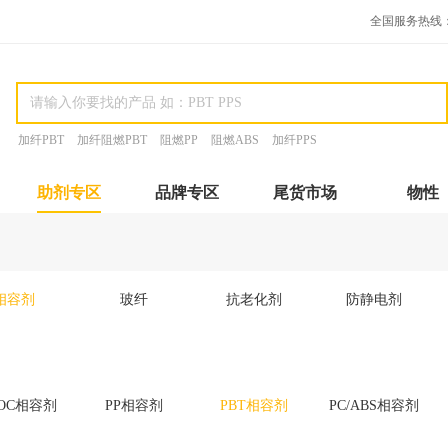
全国服务热线：15
加纤PBT
加纤阻燃PBT
阻燃PP
阻燃ABS
加纤PPS
助剂专区
品牌专区
尾货市场
物性
相容剂
玻纤
抗老化剂
防静电剂
OC相容剂
PP相容剂
PBT相容剂
PC/ABS相容剂