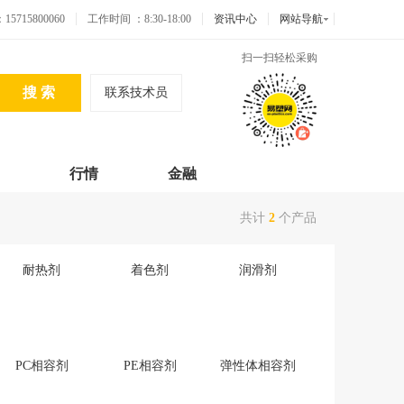
715800060
工作时间 ：8:30-18:00
资讯中心
网站导航
扫一扫轻松采购
联系技术员
行情
金融
共计
2
个产品
耐热剂
着色剂
润滑剂
PC相容剂
PE相容剂
弹性体相容剂