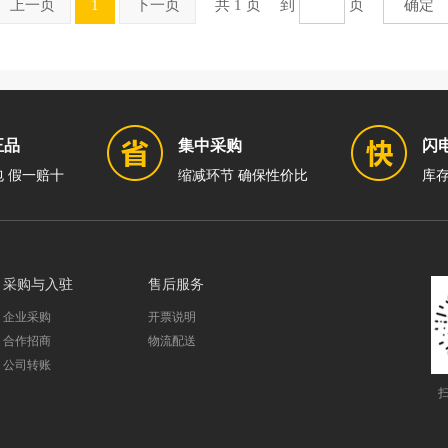
上一页
1
下一页
共 1 页
到
页
确定
正品
集中采购
闪
 假一赔十
缩减环节 确保性价比
库存
采购与入驻
售后服务
企业采购
开票说明
合作招商
物流配送
公司转账