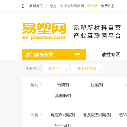
易塑首页
您好，欢迎来到易塑网
请登录
免费注册
热门服务分类
改性专区
所有类目
相容剂
PBT相容剂
类别：
增韧剂
阻燃剂
其他助剂
子类：
电缆料相容剂
非反应型相容剂
低V
V300系列