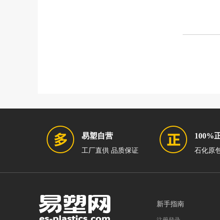
易塑自营
100%
工厂直供 品质保证
石化原包
新手指南