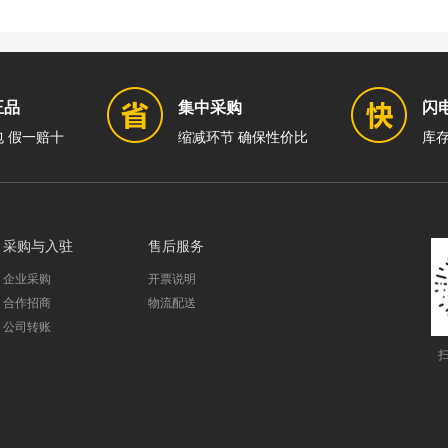
正品
集中采购
闪
 假一赔十
缩减环节 确保性价比
库存
采购与入驻
售后服务
企业采购
开票说明
合作招商
物流配送
公司转账