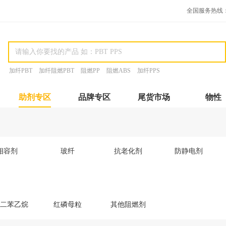
全国服务热线：15
加纤PBT
加纤阻燃PBT
阻燃PP
阻燃ABS
加纤PPS
助剂专区
品牌专区
尾货市场
物性
相容剂
玻纤
抗老化剂
防静电剂
二苯乙烷
红磷母粒
其他阻燃剂