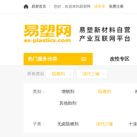
易塑首页
您好，欢迎来到易塑网
请登录
免费注册
热门服务分类
改性专区
所有类目
阻燃剂
溴代三嗪
类别：
增韧剂
阻燃剂
其他助剂
子类：
无卤阻燃剂
溴代三嗪
十溴