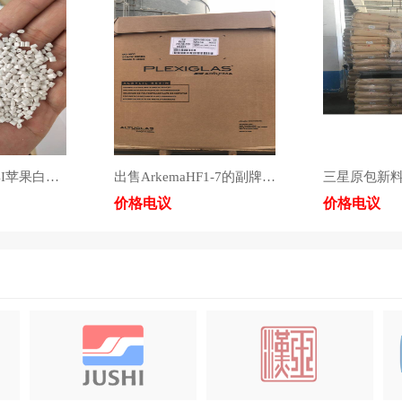
防火PCHN-1064I苹果白，防火PC/ABSNH-1017D苹果白。货源稳定，品质保障，价格20✘✘✘咨询：17606616002谢生。
出售ArkemaHF1-7的副牌，价格优惠，现货30吨。
价格电议
价格电议