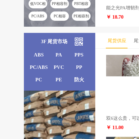
低VOC相
PP相容剂
PBT相容
容剂
剂
PC/ABS
PC相容
PE相容剂
￥ 18.70
相容剂
剂
尾货供应
尾
3F 尾货市场
ABS
PA
PPS
PC/ABS
PVC
PP
PC
PE
防火
￥ 11.00