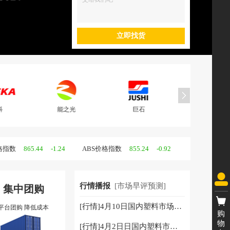
立即找货
光
巨石
易塑
杜邦
4
-1.24
ABS价格指数
855.24
-0.92
EPS价格指
928.93
65.37
1.43
-0.07
WTI
59.56
-0.05
集中团购
行情播报
[市场早评预测]
[行情]
4月10日国内塑料市场早评…
平台团购 降低成本
购
物
[行情]
4月2日日国内塑料市场早评…