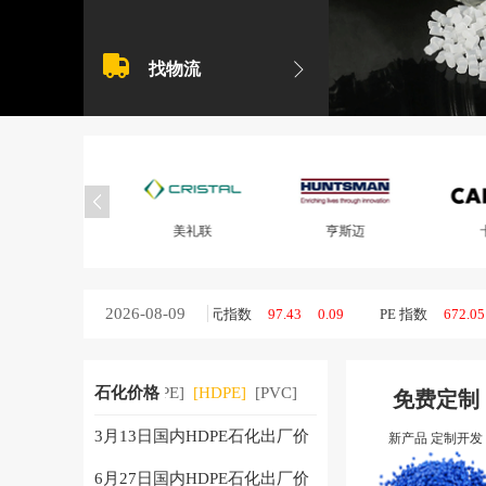
找物流
美礼联
亨斯迈
卡博特
2026-08-09
美元指数
97.43
0.09
PE 指数
672.05
0.68
P
数
828.37
1.61
工程塑料价格指数
免费定制
石化价格
[HDPE]
[PVC]
[PS]
3月13日国内HDPE石化出厂价
[LDPE]
[一周涨跌]
新产品 定制开发
6月27日国内HDPE石化出厂价
[ABS]
[PP]
[LLDPE]