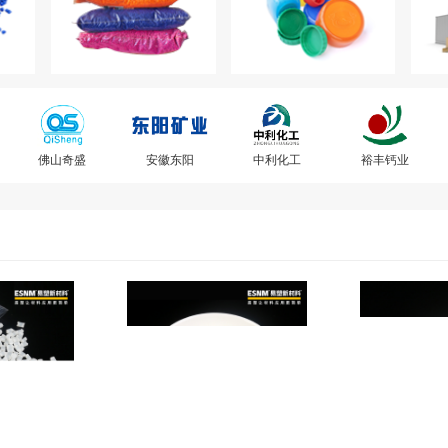
安徽东阳
中利化工
裕丰钙业
江西盛泰