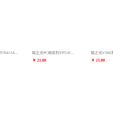
能之光PA增韧剂YN413A，咨询电话：13553891364
能之光PC相容剂YP518，咨询电话：13553891364
￥ 21.00
￥ 21.00