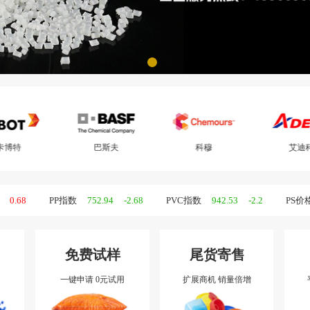
巴斯夫
科穆
艾迪科
能之
P指数
752.94
-2.68
PVC指数
942.53
-2.2
PS价格指数
865.4
712.33
1.11
聚烯泾价格指数
899.70
-1.4
通用塑料价格指数
BRENT原油
免费试样
尾货寄售
一键申请 0元试用
扩展商机 销量倍增