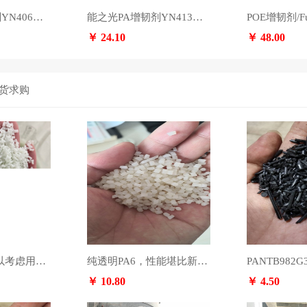
能之光PA增韧剂YN406，咨询电话：13553891364
能之光PA增韧剂YN413，咨询电话：13553891364
￥ 24.10
￥ 48.00
货求购
双6这么贵，可以考虑用这款单双6混合增强，完美替代双6增强，齿轮、风扇叶专用尼龙料，增强冲击高耐磨损耗率低。免费试样3公斤，试过的都说好，价格很便宜，品质稳定，财富热线：贺生13622638617
纯透明PA6，性能堪比新料，可配色可改性可直接注塑，性能货源稳定，财富热线：13553891364
￥ 10.80
￥ 4.50