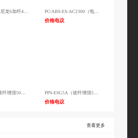
PA6GF45%（尼龙6加纤45%）高冲击/高拉伸/耐摔/耐磨
PC/ABS-ES-AC2300（电子电器外壳料）
价格电议
PPS-ESG4（玻纤增强50%）
PPS-ESG5A（玻纤增强50%）
价格电议
查看更多