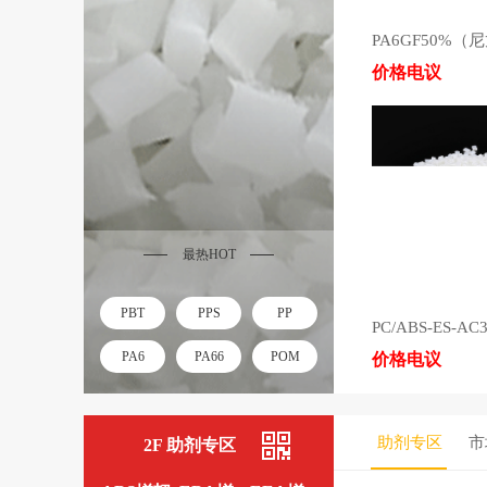
价格电议
最热HOT
PBT
PPS
PP
PA6
PA66
POM
价格电议
助剂专区
市
2F 助剂专区