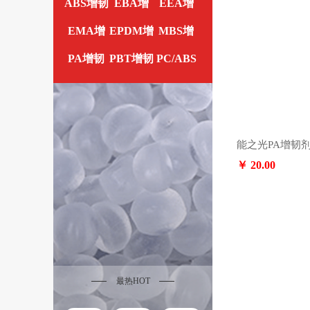
ABS增韧
EBA增
EEA增
EMA增
剂
EPDM增
韧剂
MBS增
韧剂
PA增韧
韧剂
PBT增韧
韧剂
PC/ABS
韧剂
剂
剂
增韧剂
￥ 20.00
最热HOT