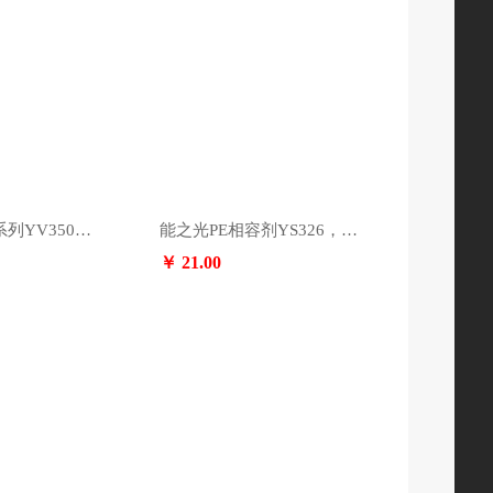
能之光V300系列YV350，咨询电话：13553891364
能之光PE相容剂YS326，咨询电话：13553891364
￥ 21.00