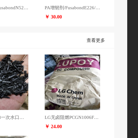
POE增韧剂/FusabondN525/杜邦，咨询：13553891364
PA增韧剂/FusabondE226/杜邦，咨询：13553891364
￥ 30.00
查看更多
PANTB982G3一次水口，3.5吨。4.5元
LG无卤阻燃PCGN1006FM-NP本色100吨原厂原包新料，限时出售，24元/KG含税出售。欢迎大咖老们咨询
￥ 24.00